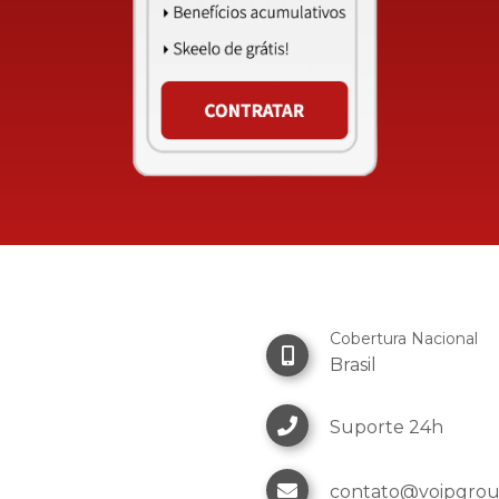
Cobertura Nacional
Brasil
Suporte 24h
contato@voipgro